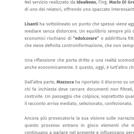
Nel servizio realizzato da
IdeaNews
, l’ing.
Mario Di Gr
di uno dei relatori, offrendo uno spaccato interessant
Lisanti
ha sottolineato un punto che spesso viene aggi
mediare senza distorcere. Un equilibrio sempre più di
economici rischiano di
“edulcorare”
o addirittura fil
che viene definita controinformazione, che non sempre 
Una riflessione che porta dritto a una realtà scomod
anche economicamente. E questo, oggi, è tutt’altro ch
Dall’altra parte,
Mazzuca
ha riportato il discorso su un
chi fa inchiesta deve cercare documenti non filtrati
costruite. Un passaggio che colpisce, soprattutto qua
il racconto arriva mediato, selezionato, confezionato.
Ancora più provocatoria la sua visione sulle narrazio
questo processo entrano in gioco elementi che m
continuano a parlare nel presente e influenzano pe