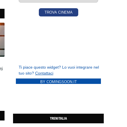
ti
BY COMINGSOON.IT
TRENITALIA