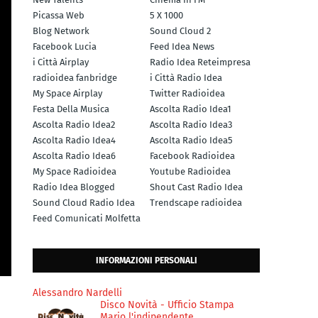
Picassa Web
5 X 1000
Blog Network
Sound Cloud 2
Facebook Lucia
Feed Idea News
i Città Airplay
Radio Idea Reteimpresa
radioidea fanbridge
i Città Radio Idea
My Space Airplay
Twitter Radioidea
Festa Della Musica
Ascolta Radio Idea1
Ascolta Radio Idea2
Ascolta Radio Idea3
Ascolta Radio Idea4
Ascolta Radio Idea5
Ascolta Radio Idea6
Facebook Radioidea
My Space Radioidea
Youtube Radioidea
Radio Idea Blogged
Shout Cast Radio Idea
Sound Cloud Radio Idea
Trendscape radioidea
Feed Comunicati Molfetta
INFORMAZIONI PERSONALI
Alessandro Nardelli
Disco Novità - Ufficio Stampa
Mario l'indipendente