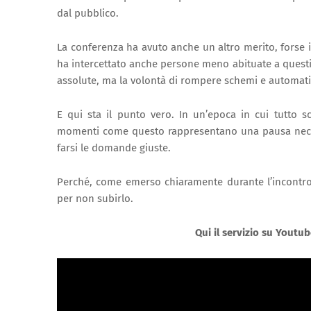
dal pubblico.
La conferenza ha avuto anche un altro merito, forse i
ha intercettato anche persone meno abituate a questi
assolute, ma la volontà di rompere schemi e automati
E qui sta il punto vero. In un’epoca in cui tutto 
momenti come questo rappresentano una pausa neces
farsi le domande giuste.
Perché, come emerso chiaramente durante l’incontro, 
per non subirlo.
Qui il servizio su Youtub