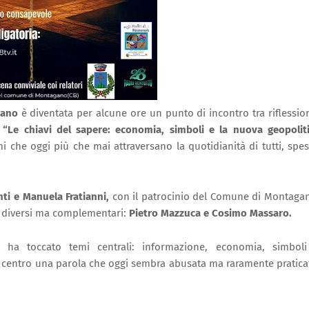
ano
è diventata per alcune ore un punto di incontro tra riflessio
o
“Le chiavi del sapere: economia, simboli e la nuova geopolit
mi che oggi più che mai attraversano la quotidianità di tutti, spe
nti
e
Manuela Fratianni
,
con il patrocinio del Comune di Montaga
si diversi ma complementari:
Pietro Mazzuca
e
Cosimo Massaro
.
e ha toccato temi centrali: informazione, economia, simbol
 al centro una parola che oggi sembra abusata ma raramente pratica