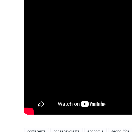
conferenza
consapevolezza
economia
geopolitica