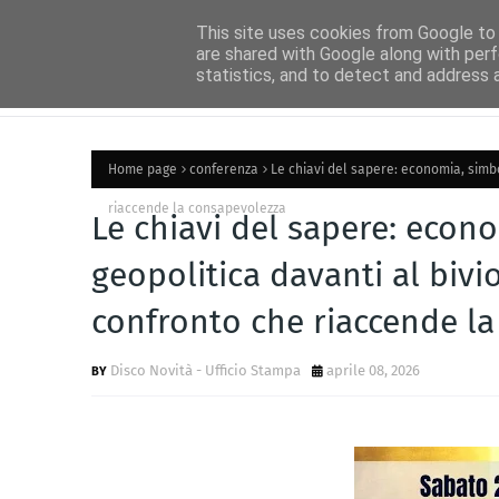
Home
Ascolta Radio Idea
Idea News
Disco Novità
Circ
This site uses cookies from Google to d
are shared with Google along with perf
statistics, and to detect and address 
Home page
conferenza
Le chiavi del sapere: economia, simb
riaccende la consapevolezza
Le chiavi del sapere: econ
geopolitica davanti al biv
confronto che riaccende l
Disco Novità - Ufficio Stampa
aprile 08, 2026