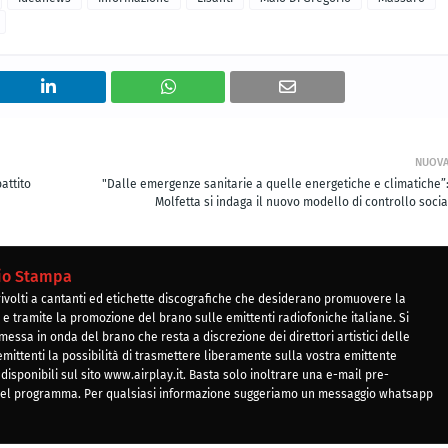
NUOV
battito
"Dalle emergenze sanitarie a quelle energetiche e climatiche”:
Molfetta si indaga il nuovo modello di controllo soci
cio Stampa
 rivolti a cantanti ed etichette discografiche che desiderano promuovere la
e tramite la promozione del brano sulle emittenti radiofoniche italiane. Si
essa in onda del brano che resta a discrezione dei direttori artistici delle
e emittenti la possibilità di trasmettere liberamente sulla vostra emittente
 disponibili sul sito www.airplay.it. Basta solo inoltrare una e-mail pre-
 del programma. Per qualsiasi informazione suggeriamo un messaggio whatsapp