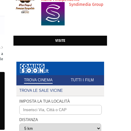
Syndimedia Group
VISITE
A
 a
ale