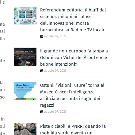
i e
Referendum editoria, il bluff del
sistema: milioni ai colossi
dell'innovazione, morsa
 ma
burocratica su Radio e TV locali
ssi
agosto 07, 2026
lla
Il grande noir europeo fa tappa a
Ostuni con Víctor del Árbol e «Le
nte
buone intenzioni»
agosto 07, 2026
ta,
Ostuni, “Visioni Future” torna al
oni
Museo Civico: l’intelligenza
sso
artificiale racconta i sogni dei
ragazzi
agosto 07, 2026
 in
oli
Piste ciclabili e PNRR: quando la
mobilità verde diventa un
nte