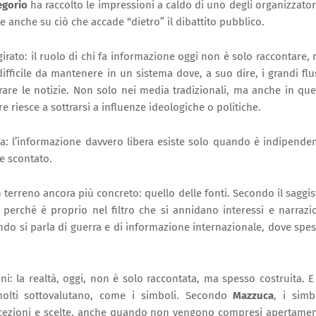
egorio
ha raccolto le impressioni a caldo di uno degli organizzator
e anche su ciò che accade “dietro” il dibattito pubblico.
rato: il ruolo di chi fa informazione oggi non è solo raccontare,
fficile da mantenere in un sistema dove, a suo dire, i grandi flu
trare le notizie. Non solo nei media tradizionali, ma anche in que
riesce a sottrarsi a influenze ideologiche o politiche.
a: l’informazione davvero libera esiste solo quando è indipende
e scontato.
 terreno ancora più concreto: quello delle fonti. Secondo il saggis
, perché è proprio nel filtro che si annidano interessi e narrazi
ndo si parla di guerra e di informazione internazionale, dove spe
ni: la realtà, oggi, non è solo raccontata, ma spesso costruita. E
olti sottovalutano, come i simboli. Secondo
Mazzuca
, i simb
rcezioni e scelte, anche quando non vengono compresi apertame