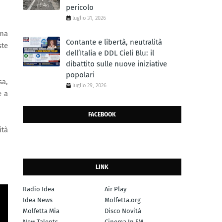
pericolo
luglio 31, 2026
 ma
Contante e libertà, neutralità
ste
dell’Italia e DDL Cieli Blu: il
dibattito sulle nuove iniziative
popolari
sa,
luglio 29, 2026
e a
FACEBOOK
ità
LINK
Radio Idea
Air Play
Idea News
Molfetta.org
Molfetta Mia
Disco Novità
New Talents
Cinema In FM