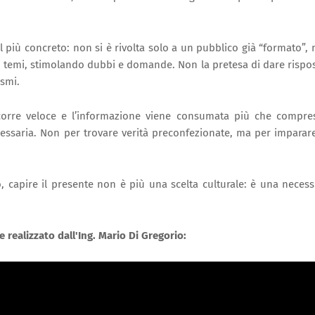
l più concreto: non si è rivolta solo a un pubblico già “formato”,
 temi, stimolando dubbi e domande. Non la pretesa di dare rispo
smi.
scorre veloce e l’informazione viene consumata più che compre
saria. Non per trovare verità preconfezionate, ma per imparar
capire il presente non è più una scelta culturale: è una necess
e realizzato dall'Ing. Mario Di Gregorio: