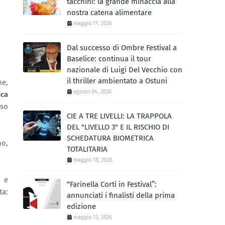
tacchini: la grande minaccia alla
nostra catena alimentare
maggio 17, 2026
Dal successo di Ombre Festival a
Baselice: continua il tour
nazionale di Luigi Del Vecchio con
il thriller ambientato a Ostuni
ne,
agosto 04, 2026
ica
sso
CIE A TRE LIVELLI: LA TRAPPOLA
DEL "LIVELLO 3" E IL RISCHIO DI
SCHEDATURA BIOMETRICA
no,
TOTALITARIA
maggio 18, 2026
i e
“Farinella Corti in Festival”:
ta:
annunciati i finalisti della prima
edizione
maggio 13, 2026