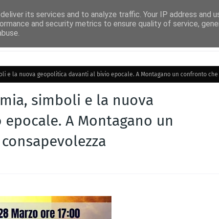
uito Airplay
Facebook Radioidea
Facebook IdeaNews
Radio Idea TV
eliver its services and to analyze traffic. Your IP address and 
ormance and security metrics to ensure quality of service, gen
abuse.
oli e la nuova geopolitica davanti al bivio epocale. A Montagano un confronto che
omia, simboli e la nuova
io epocale. A Montagano un
a consapevolezza