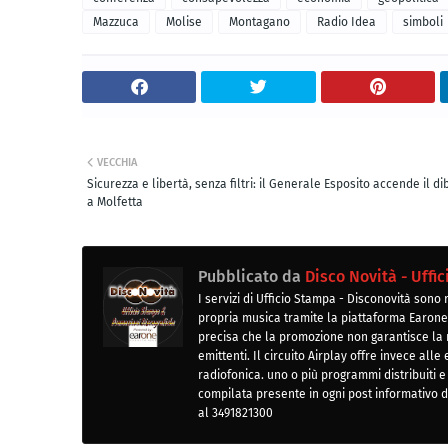
Mazzuca
Molise
Montagano
Radio Idea
simboli
VECCHIA
Sicurezza e libertà, senza filtri: il Generale Esposito accende il di
a Molfetta
Pubblicato da
Disco Novità - Uffi
I servizi di Ufficio Stampa - Disconovità sono
propria musica tramite la piattaforma Earone 
precisa che la promozione non garantisce la m
emittenti. Il circuito Airplay offre invece all
radiofonica. uno o più programmi distribuiti e
compilata presente in ogni post informativo
al 3491821300