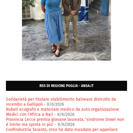
RSS DI REGIONE PUGLIA - ANSA.IT
Solidarietà per titolare stabilimento balneare distrutto da
incendio a Gallipoli
- 8/6/2026
Rubati ecografo e materiale medico da auto organizzazione
Medici con l'Africa a Bari
- 8/6/2026
Provincia Lecce premia giovane laureata, 'sindrome Down non
è limite ma spinta in più'
- 8/6/2026
Confindustria Taranto, Urso ha dato mandato per appellare