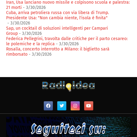
Iran, Usa lanciano nuovo missile e colpisono scuola e palestra:
21 morti
- 3/30/2026
Cuba, arriva petroliera russa con via libera di Trump.
Presidente Usa: "Non cambia niente, l'isola è finita"
- 3/30/2026
Sap, un cocktail di soluzioni intelligenti per Campari
Group
- 3/30/2026
Federica Pellegrini, travolta dalle critiche per il parto cesareo:
le polemiche e la replica
- 3/30/2026
Rosalía, concerto interrotto a Milano: il biglietto sarà
rimborsato
- 3/30/2026