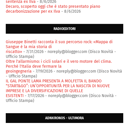
sentenza ex Ilva
- 8/6/2026
Decaro, scoperto oggi che è stato presentato piano
decarbonizzazione per ex Ilva
- 8/6/2026
RADIOEDITORI
Giuseppe Binetti racconta il suo percorso rock: «Mappa di
Sangue è la mia storia di
riscatto»
- 7/31/2026
- noreply@blogger.com (Disco Novità -
Ufficio Stampa)
Oltre l'allarmismo: i cicli solari e il vero motore del clima.
Perché l'Italia deve fermare la
geoingegneria
- 7/19/2026
- noreply@blogger.com (Disco Novità
- Ufficio Stampa)
IL GAL PONTE LAMA PRESENTA A MOLFETTA IL BANDO
“START&GO”: UN’OPPORTUNITÀ PER LA NASCITA DI NUOVE
IMPRESE E LA DIVERSIFICAZIONE DI QUELLE
ESISTENTI
- 7/17/2026
- noreply@blogger.com (Disco Novità -
Ufficio Stampa)
ADNKRONOS - ULTIMORA