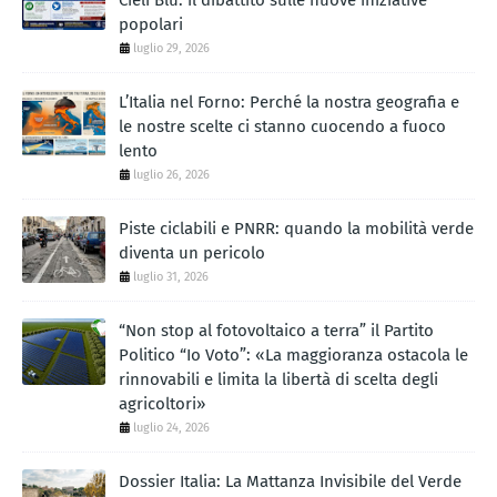
Cieli Blu: il dibattito sulle nuove iniziative
popolari
luglio 29, 2026
L’Italia nel Forno: Perché la nostra geografia e
le nostre scelte ci stanno cuocendo a fuoco
lento
luglio 26, 2026
Piste ciclabili e PNRR: quando la mobilità verde
diventa un pericolo
luglio 31, 2026
“Non stop al fotovoltaico a terra” il Partito
Politico “Io Voto”: «La maggioranza ostacola le
rinnovabili e limita la libertà di scelta degli
agricoltori»
luglio 24, 2026
Dossier Italia: La Mattanza Invisibile del Verde