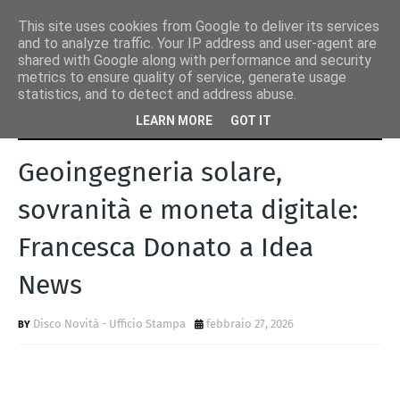
This site uses cookies from Google to deliver its services
and to analyze traffic. Your IP address and user-agent are
shared with Google along with performance and security
metrics to ensure quality of service, generate usage
statistics, and to detect and address abuse.
Home page
cloud seeding
Geoingegneria solare, sovranità e
LEARN MORE
GOT IT
moneta digitale: Francesca Donato a Idea News
Geoingegneria solare,
sovranità e moneta digitale:
Francesca Donato a Idea
News
Disco Novità - Ufficio Stampa
febbraio 27, 2026