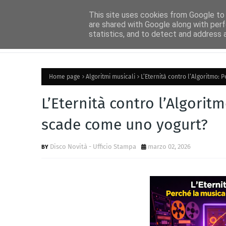
Home
Ascolta Radio Idea
Idea News
Disco Novità
Circ
This site uses cookies from Google to d
are shared with Google along with perf
statistics, and to detect and address 
Home page
Algoritmi musicali
L’Eternità contro l’Algoritmo
L’Eternità contro l’Algori
scade come uno yogurt?
Disco Novità - Ufficio Stampa
marzo 02, 2026