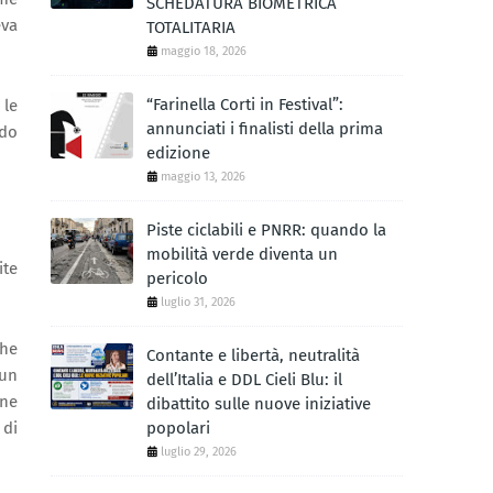
SCHEDATURA BIOMETRICA
eva
TOTALITARIA
maggio 18, 2026
“Farinella Corti in Festival”:
 le
annunciati i finalisti della prima
ndo
edizione
maggio 13, 2026
Piste ciclabili e PNRR: quando la
mobilità verde diventa un
ite
pericolo
luglio 31, 2026
che
Contante e libertà, neutralità
 un
dell’Italia e DDL Cieli Blu: il
one
dibattito sulle nuove iniziative
 di
popolari
luglio 29, 2026