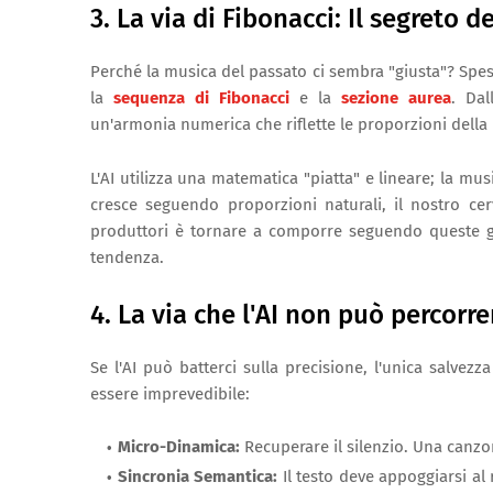
3. La via di Fibonacci: Il segreto 
Perché la musica del passato ci sembra "giusta"? Spe
la
sequenza di Fibonacci
e la
sezione aurea
. Dal
un'armonia numerica che riflette le proporzioni della 
L'AI utilizza una matematica "piatta" e lineare; la mu
cresce seguendo proporzioni naturali, il nostro ce
produttori è tornare a comporre seguendo queste geo
tendenza.
4. La via che l'AI non può percorre
Se l'AI può batterci sulla precisione, l'unica salvezza 
essere imprevedibile:
Micro-Dinamica:
Recuperare il silenzio. Una canzo
Sincronia Semantica:
Il testo deve appoggiarsi al