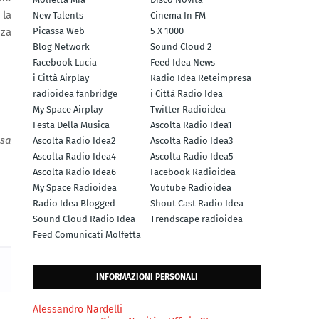
 la
New Talents
Cinema In FM
zza
Picassa Web
5 X 1000
Blog Network
Sound Cloud 2
Facebook Lucia
Feed Idea News
i Città Airplay
Radio Idea Reteimpresa
radioidea fanbridge
i Città Radio Idea
My Space Airplay
Twitter Radioidea
Festa Della Musica
Ascolta Radio Idea1
 sa
Ascolta Radio Idea2
Ascolta Radio Idea3
Ascolta Radio Idea4
Ascolta Radio Idea5
Ascolta Radio Idea6
Facebook Radioidea
My Space Radioidea
Youtube Radioidea
Radio Idea Blogged
Shout Cast Radio Idea
Sound Cloud Radio Idea
Trendscape radioidea
Feed Comunicati Molfetta
INFORMAZIONI PERSONALI
Alessandro Nardelli