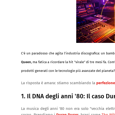
C’è un paradosso che agita l’industria discografica: un bambi
Queen
, ma fatica a ricordare la hit "virale" di tre mesi fa. C
prodotti generati con le tecnologie più avanzate del pianeta?
La risposta è amara: stiamo scambiando la
perfezione
1. Il DNA degli anni '80: Il caso D
La musica degli anni '80 non era solo "vecchia elettr
corpo. Prendiamo i
Duran Duran
: brani come
The Wil