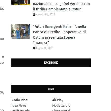
nazionale di Luigi Del Vecchio con
ta,
il thriller ambientato a Ostuni
agosto 04, 2026
“Futuri Emergenti Italiani”, nella
Banca di Credito Cooperativo di
Ostuni presentata l’opera
 ma
“LIMINAL”
luglio 24, 2026
a e
può
FACEBOOK
LINK
ca,
Radio Idea
Air Play
Idea News
Molfetta.org
nno
Molfetta Mia
Disco Novità