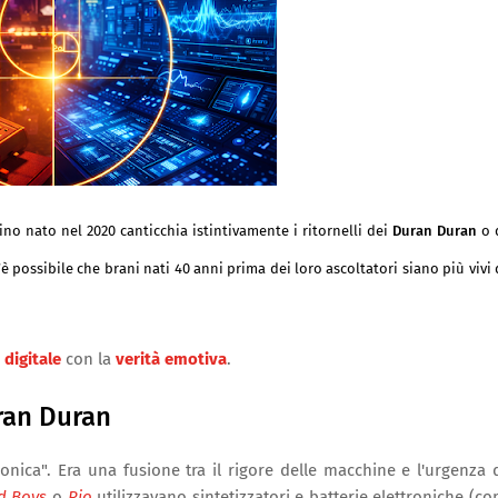
no nato nel 2020 canticchia istintivamente i ritornelli dei
Duran Duran
o 
om’è possibile che brani nati 40 anni prima dei loro ascoltatori siano più vivi 
 digitale
con la
verità emotiva
.
uran Duran
onica". Era una fusione tra il rigore delle macchine e l'urgenza 
d Boys
o
Rio
utilizzavano sintetizzatori e batterie elettroniche (c