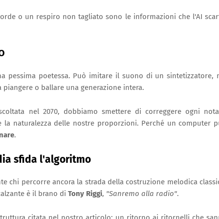
corde o un respiro non tagliato sono le informazioni che l'AI scar
o
 una pessima poetessa. Può imitare il suono di un sintetizzatore,
 piangere o ballare una generazione intera.
coltata nel 2070, dobbiamo smettere di correggere ogni not
ti e la naturalezza delle nostre proporzioni. Perché un computer 
nare
.
ia sfida l'algoritmo
e chi percorre ancora la strada della costruzione melodica classi
alzante è il brano di
Tony Riggi
,
"Sanremo alla radio"
.
uttura citata nel nostro articolo: un ritorno ai ritornelli che sa