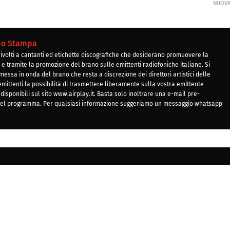
NUOV
cio Stampa
 rivolti a cantanti ed etichette discografiche che desiderano promuovere la
e tramite la promozione del brano sulle emittenti radiofoniche italiane. Si
essa in onda del brano che resta a discrezione dei direttori artistici delle
e emittenti la possibilità di trasmettere liberamente sulla vostra emittente
 disponibili sul sito www.airplay.it. Basta solo inoltrare una e-mail pre-
 del programma. Per qualsiasi informazione suggeriamo un messaggio whatsapp