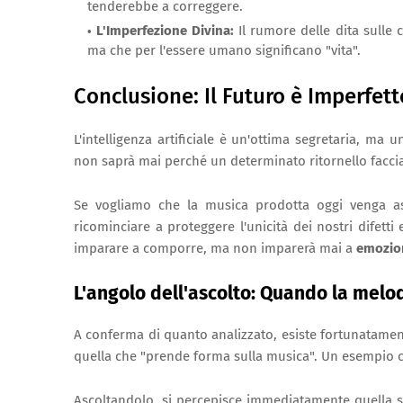
tenderebbe a correggere.
L'Imperfezione Divina:
Il rumore delle dita sulle 
ma che per l'essere umano significano "vita".
Conclusione: Il Futuro è Imperfett
L'intelligenza artificiale è un'ottima segretaria, ma
non saprà mai perché un determinato ritornello faccia
Se vogliamo che la musica prodotta oggi venga as
ricominciare a proteggere l'unicità dei nostri difet
imparare a comporre, ma non imparerà mai a
emozio
L'angolo dell'ascolto: Quando la melod
A conferma di quanto analizzato, esiste fortunatament
quella che "prende forma sulla musica". Un esempio c
Ascoltandolo, si percepisce immediatamente quella str