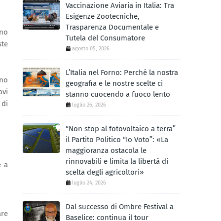
Vaccinazione Aviaria in Italia: Tra
Esigenze Zootecniche,
Trasparenza Documentale e
ano
Tutela del Consumatore
ste
agosto 05, 2026
L’Italia nel Forno: Perché la nostra
ano
geografia e le nostre scelte ci
ovi
stanno cuocendo a fuoco lento
 di
luglio 26, 2026
“Non stop al fotovoltaico a terra”
il Partito Politico “Io Voto”: «La
maggioranza ostacola le
rinnovabili e limita la libertà di
e a
scelta degli agricoltori»
luglio 24, 2026
Dal successo di Ombre Festival a
are
Baselice: continua il tour