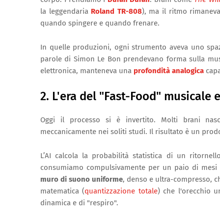
la leggendaria
Roland TR-808
), ma il ritmo rimanev
quando spingere e quando frenare.
In quelle produzioni, ogni strumento aveva uno spazi
parole di Simon Le Bon prendevano forma sulla musi
elettronica, manteneva una
profondità analogica
capa
2. L'era del "Fast-Food" musicale e 
Oggi il processo si è invertito. Molti brani na
meccanicamente nei soliti studi. Il risultato è un pr
L’AI calcola la probabilità statistica di un ritorne
consumiamo compulsivamente per un paio di mesi p
muro di suono uniforme
, denso e ultra-compresso, ch
matematica (
quantizzazione totale
) che l'orecchio u
dinamica e di "respiro".