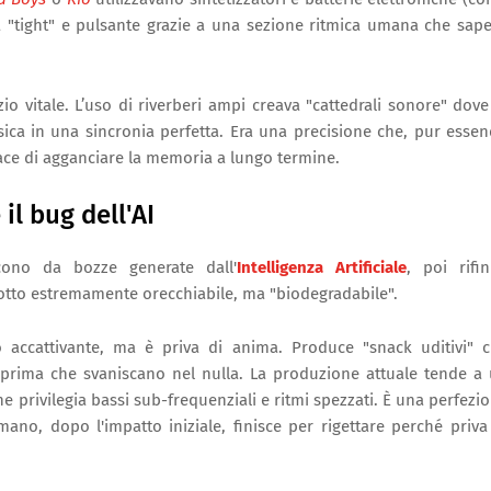
a "tight" e pulsante grazie a una sezione ritmica umana che sap
o vitale. L’uso di riverberi ampi creava "cattedrali sonore" dove
ca in una sincronia perfetta. Era una precisione che, pur esse
ce di agganciare la memoria a lungo termine.
il bug dell'AI
scono da bozze generate dall'
Intelligenza Artificiale
, poi rifin
odotto estremamente orecchiabile, ma "biodegradabile".
llo accattivante, ma è priva di anima. Produce "snack uditivi" 
rima che svaniscano nel nulla. La produzione attuale tende a
e privilegia bassi sub-frequenziali e ritmi spezzati. È una perfezi
mano, dopo l'impatto iniziale, finisce per rigettare perché priva