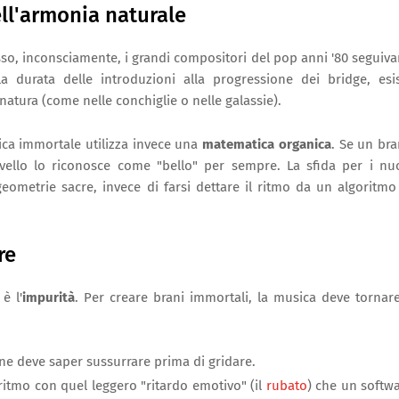
dell'armonia naturale
sso, inconsciamente, i grandi compositori del pop anni '80 seguiv
la durata delle introduzioni alla progressione dei bridge, esi
natura (come nelle conchiglie o nelle galassie).
sica immortale utilizza invece una
matematica organica
. Se un br
rvello lo riconosce come "bello" per sempre. La sfida per i nu
metrie sacre, invece di farsi dettare il ritmo da un algoritmo
re
è l'
impurità
. Per creare brani immortali, la musica deve tornar
ne deve saper sussurrare prima di gridare.
 ritmo con quel leggero "ritardo emotivo" (il
rubato
) che un softw