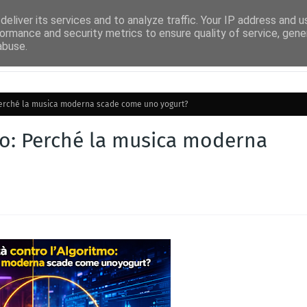
uito Airplay
Facebook Radioidea
Facebook IdeaNews
Radio Idea TV
eliver its services and to analyze traffic. Your IP address and 
ormance and security metrics to ensure quality of service, gen
abuse.
: Perché la musica moderna scade come uno yogurt?
tmo: Perché la musica moderna