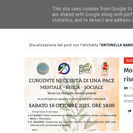
Home
Ascolta Radio Idea
Idea News
Disco Novità
Circ
This site uses cookies from Google to d
are shared with Google along with perf
statistics, and to detect and address 
Visualizzazione dei post con l'etichetta
ANTONELLA NARD
Anto
Mol
ris
Di
Ascol
ottob