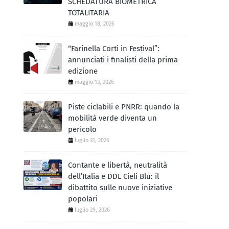
SCHEDATURA BIOMETRICA
TOTALITARIA
maggio 18, 2026
“Farinella Corti in Festival”:
annunciati i finalisti della prima
edizione
maggio 13, 2026
Piste ciclabili e PNRR: quando la
mobilità verde diventa un
pericolo
luglio 31, 2026
Contante e libertà, neutralità
dell’Italia e DDL Cieli Blu: il
dibattito sulle nuove iniziative
popolari
luglio 29, 2026