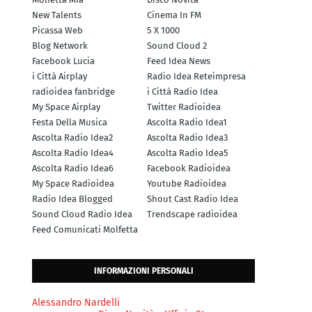
New Talents
Cinema In FM
Picassa Web
5 X 1000
Blog Network
Sound Cloud 2
Facebook Lucia
Feed Idea News
i Città Airplay
Radio Idea Reteimpresa
radioidea fanbridge
i Città Radio Idea
My Space Airplay
Twitter Radioidea
Festa Della Musica
Ascolta Radio Idea1
Ascolta Radio Idea2
Ascolta Radio Idea3
Ascolta Radio Idea4
Ascolta Radio Idea5
Ascolta Radio Idea6
Facebook Radioidea
My Space Radioidea
Youtube Radioidea
Radio Idea Blogged
Shout Cast Radio Idea
Sound Cloud Radio Idea
Trendscape radioidea
Feed Comunicati Molfetta
INFORMAZIONI PERSONALI
Alessandro Nardelli