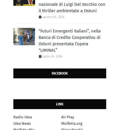
nazionale di Luigi Del Vecchio con
il thriller ambientato a Ostuni
agosto 04, 2026
“Futuri Emergenti Italiani”, nella
Banca di Credito Cooperativo di
Ostuni presentata l’opera
“LIMINAL”
luglio 24, 2026
FACEBOOK
LINK
Radio Idea
Air Play
Idea News
Molfetta.org
Molfetta Mia
Disco Novità