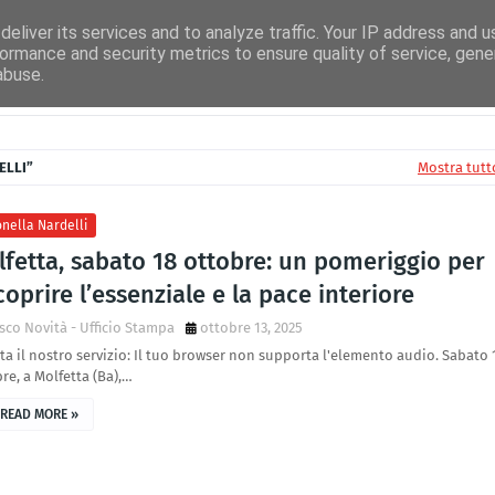
uito Airplay
Facebook Radioidea
Facebook IdeaNews
Radio Idea TV
eliver its services and to analyze traffic. Your IP address and 
ormance and security metrics to ensure quality of service, gen
abuse.
ELLI
Mostra tutt
nella Nardelli
fetta, sabato 18 ottobre: un pomeriggio per
coprire l’essenziale e la pace interiore
sco Novità - Ufficio Stampa
ottobre 13, 2025
ta il nostro servizio: Il tuo browser non supporta l'elemento audio. Sabato 
re, a Molfetta (Ba),…
READ MORE »