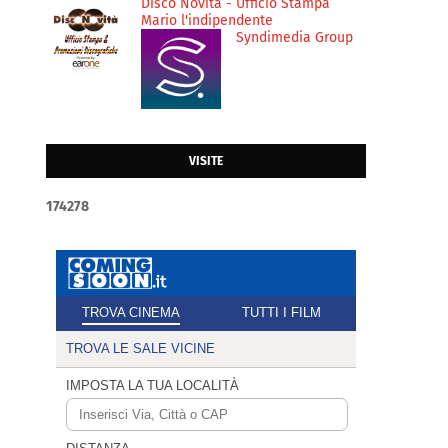
Disco Novità - Ufficio Stampa
Mario l'indipendente
Syndimedia Group
VISITE
1
7
4
2
7
8