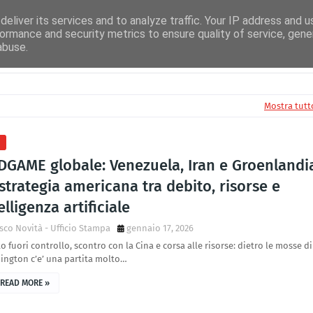
uito Airplay
Facebook Radioidea
Facebook IdeaNews
Radio Idea TV
eliver its services and to analyze traffic. Your IP address and 
ormance and security metrics to ensure quality of service, gen
abuse.
Mostra tutt
a
DGAME globale: Venezuela, Iran e Groenlandi
strategia americana tra debito, risorse e
elligenza artificiale
sco Novità - Ufficio Stampa
gennaio 17, 2026
o fuori controllo, scontro con la Cina e corsa alle risorse: dietro le mosse di
ington c’e’ una partita molto…
READ MORE »