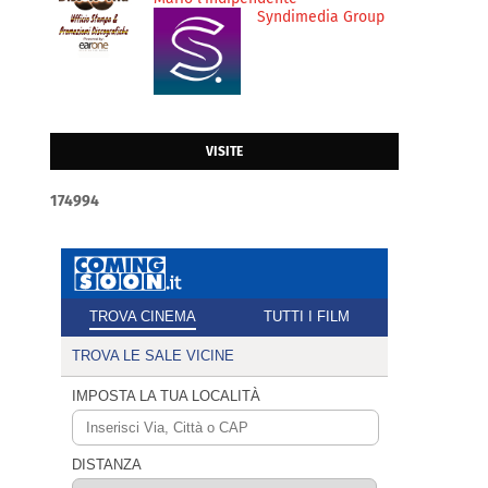
Syndimedia Group
VISITE
1
7
4
9
9
4