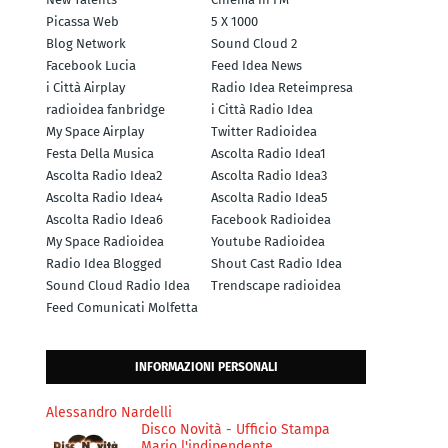
Picassa Web
5 X 1000
Blog Network
Sound Cloud 2
Facebook Lucia
Feed Idea News
i Città Airplay
Radio Idea Reteimpresa
radioidea fanbridge
i Città Radio Idea
My Space Airplay
Twitter Radioidea
Festa Della Musica
Ascolta Radio Idea1
Ascolta Radio Idea2
Ascolta Radio Idea3
Ascolta Radio Idea4
Ascolta Radio Idea5
Ascolta Radio Idea6
Facebook Radioidea
My Space Radioidea
Youtube Radioidea
Radio Idea Blogged
Shout Cast Radio Idea
Sound Cloud Radio Idea
Trendscape radioidea
Feed Comunicati Molfetta
INFORMAZIONI PERSONALI
Alessandro Nardelli
Disco Novità - Ufficio Stampa
Mario l'indipendente