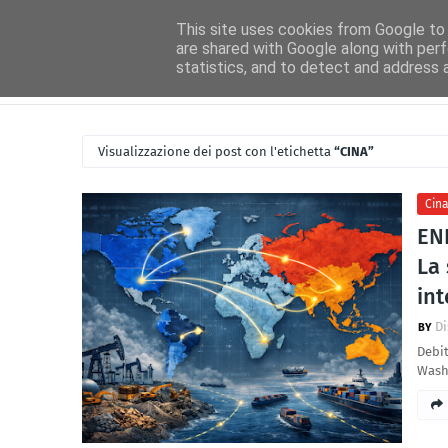
Home
Ascolta Radio Idea
Idea News
Disco Novità
Circ
This site uses cookies from Google to d
are shared with Google along with perf
statistics, and to detect and address 
Visualizzazione dei post con l'etichetta
CINA
Cin
EN
La 
int
Di
Debit
Wash