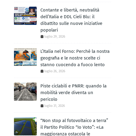
Contante e libertà, neutralità
dell’Italia e DDL Cieli Blu: il
dibattito sulle nuove iniziative
popolari
luglio 29, 2026
L’Italia nel Forno: Perché la nostra
geografia e le nostre scelte ci
stanno cuocendo a fuoco lento
luglio 26, 2026
Piste ciclabili e PNRR: quando la
mobilità verde diventa un
pericolo
luglio 31, 2026
“Non stop al fotovoltaico a terra”
il Partito Politico “Io Voto”: «La
maggioranza ostacola le