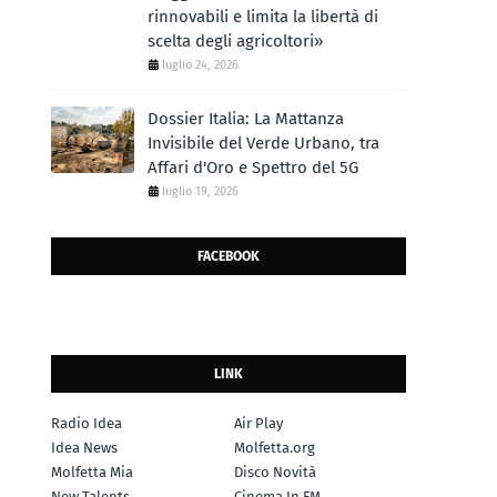
rinnovabili e limita la libertà di
scelta degli agricoltori»
luglio 24, 2026
Dossier Italia: La Mattanza
Invisibile del Verde Urbano, tra
Affari d'Oro e Spettro del 5G
luglio 19, 2026
FACEBOOK
LINK
Radio Idea
Air Play
Idea News
Molfetta.org
Molfetta Mia
Disco Novità
New Talents
Cinema In FM