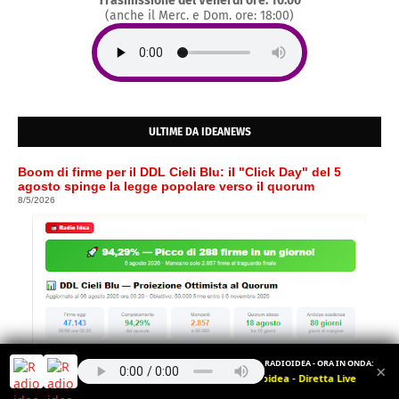
Trasmissione del Venerdì ore: 10:00
(anche il Merc. e Dom. ore: 18:00)
ULTIME DA IDEANEWS
Boom di firme per il DDL Cieli Blu: il "Click Day" del 5
agosto spinge la legge popolare verso il quorum
8/5/2026
RADIOIDEA - ORA IN ONDA:
×
Radioidea - Diretta Live