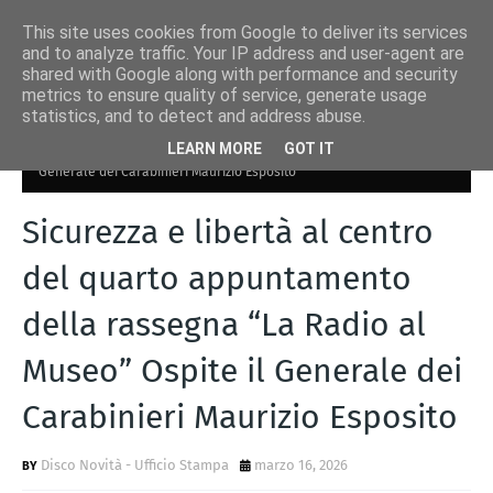
This site uses cookies from Google to deliver its services
and to analyze traffic. Your IP address and user-agent are
shared with Google along with performance and security
metrics to ensure quality of service, generate usage
statistics, and to detect and address abuse.
Home page
conferenza Molfetta
Sicurezza e libertà al centro del
LEARN MORE
GOT IT
quarto appuntamento della rassegna “La Radio al Museo” Ospite il
Generale dei Carabinieri Maurizio Esposito
Sicurezza e libertà al centro
del quarto appuntamento
della rassegna “La Radio al
Museo” Ospite il Generale dei
Carabinieri Maurizio Esposito
Disco Novità - Ufficio Stampa
marzo 16, 2026