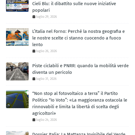
Cieli Blu: il dibattito sulle nuove iniziative
popolari
luglio 29, 2026
L’Italia nel Forno: Perché la nostra geografia e
le nostre scelte ci stanno cuocendo a fuoco
lento
luglio 26, 2026
Piste ciclabili e PNRR: quando la mobilità verde
diventa un pericolo
luglio 31, 2026
“Non stop al fotovoltaico a terra” il Partito
Politico “Io Voto”: «La maggioranza ostacola le
rinnovabili e limita la libertà di scelta degli
agricoltori»
luglio 24, 2026
Dossier Italia: La Mattanza Invisibile del Verde