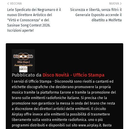
VECCHIA
NUOVA
Lele Spedicato dei Negramaro è il
Sicurezza e libertà, senza filtri: il
nuovo Direttore Artistico del
Generale Esposito accende il
"Virtù e Conoscenza" e del
dibattito a Molfetta
Sasinae Song Contest 2026.
Iscrizioni aperte!
Pubblicato da
Disco Novità - Ufficio Stampa
I servizi di Ufficio Stampa - Disconovità sono rivolti a cantanti ed
etichette discografiche che desiderano promuovere la propria
musica tramite la piattaforma Earone e tramite la promozione del
brano sulle emittenti radiofoniche italiane. Si precisa che la
promozione non garantisce la messa in onda del brano che resta
a discrezione dei direttori artistici delle emittenti. Il circuito
Airplay offre invece alle emittenti la possibilità di trasmettere
liberamente sulla vostra emittente radiofonica. uno o più
programmi distribuiti e disponibili sul sito www.airplay.it. Basta