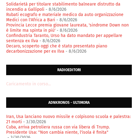
Solidarietà per titolare stabilimento balneare distrutto da
incendio a Gallipoli
- 8/6/2026
Rubati ecografo e materiale medico da auto organizzazione
Medici con l'Africa a Bari
- 8/6/2026
Provincia Lecce premia giovane laureata, 'sindrome Down non
è limite ma spinta in più'
- 8/6/2026
Confindustria Taranto, Urso ha dato mandato per appellare
sentenza ex Ilva
- 8/6/2026
Decaro, scoperto oggi che è stato presentato piano
decarbonizzazione per ex Ilva
- 8/6/2026
RADIOEDITORI
Caricamento in corso...
ADNKRONOS - ULTIMORA
Iran, Usa lanciano nuovo missile e colpisono scuola e palestra:
21 morti
- 3/30/2026
Cuba, arriva petroliera russa con via libera di Trump.
Presidente Usa: "Non cambia niente, l'isola è finita"
- 3/30/2026