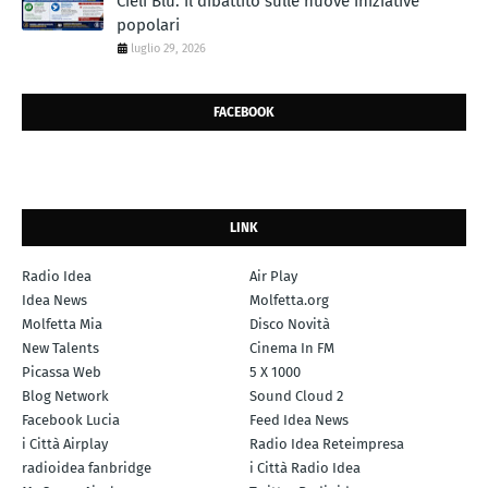
Cieli Blu: il dibattito sulle nuove iniziative
popolari
luglio 29, 2026
FACEBOOK
LINK
Radio Idea
Air Play
Idea News
Molfetta.org
Molfetta Mia
Disco Novità
New Talents
Cinema In FM
Picassa Web
5 X 1000
Blog Network
Sound Cloud 2
Facebook Lucia
Feed Idea News
i Città Airplay
Radio Idea Reteimpresa
radioidea fanbridge
i Città Radio Idea