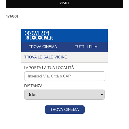
VISITE
1
7
6
0
6
1