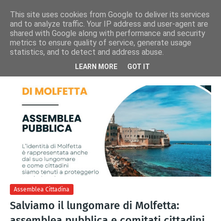
This site uses cookies from Google to deliver its services
and to analyze traffic. Your IP address and user-agent are
shared with Google along with performance and security
metrics to ensure quality of service, generate usage
statistics, and to detect and address abuse.
Visualizzazione dei post con l'etichetta
TUTELA PAESAGGIO
Mostra tutto
LEARN MORE
GOT IT
Assemblea Cittadina
Salviamo il lungomare di Molfetta:
assemblea pubblica e comitati cittadini